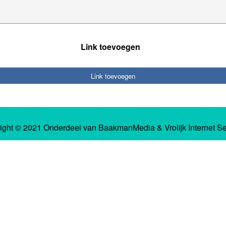
Link toevoegen
Link toevoegen
ight © 2021 Onderdeel van
BaakmanMedia
&
Vrolijk Internet S