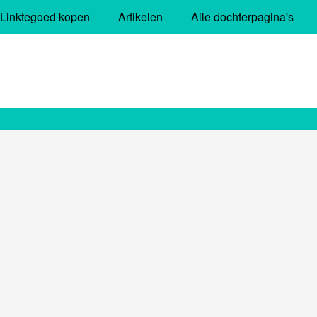
Linktegoed kopen
Artikelen
Alle dochterpagina's