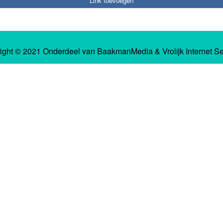
Link toevoegen
ight © 2021 Onderdeel van
BaakmanMedia
&
Vrolijk Internet S