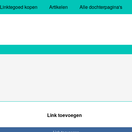
Linktegoed kopen
Artikelen
Alle dochterpagina's
Link toevoegen